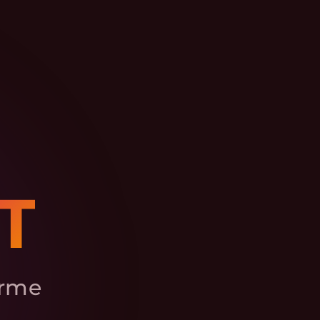
T
ärme