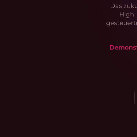
Das zuku
High-
gesteuerte
Demonstr