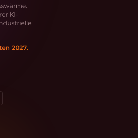
esswärme.
er KI-
ndustrielle
ten 2027.